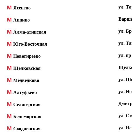
М
ул.
Та
Ясенево
М
Варшав
Аннино
М
ул.
Бр
Алма-атинская
М
ул.
Та
Юго-Восточная
М
ул. пр
Новогиреево
М
Щелков
Щелковская
М
ул. Ш
Медведково
М
ул. Но
Алтуфьево
М
Дмитр
Селигерская
М
ул. См
Беломорская
М
ул. Не
Сходненская