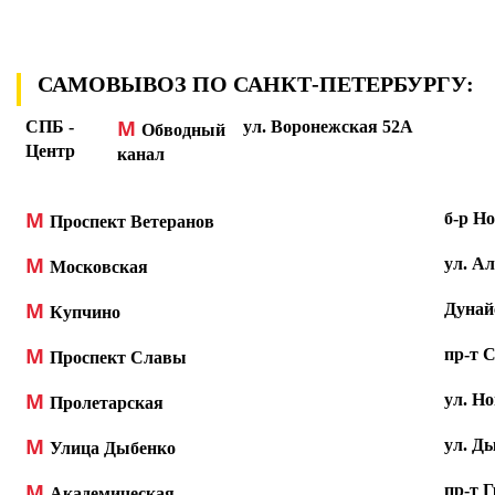
САМОВЫВОЗ ПО САНКТ-ПЕТЕРБУРГУ:
М
СПБ -
ул. Воронежская 52А
Обводный
Центр
канал
М
б-р Но
Проспект Ветеранов
М
ул. Ал
Московская
М
Дунайс
Купчино
М
пр-т С
Проспект Славы
М
ул. Н
Пролетарская
М
ул. Ды
Улица Дыбенко
М
пр-т 
Академическая