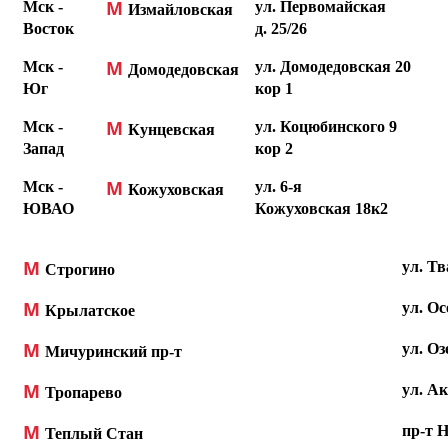
М
Мск -
ул. Первомайская
Измайловская
Восток
д.
25/26
М
Мск -
ул. Домодедовская 20
Домодедовская
Юг
кор 1
М
Мск -
ул. Коцюбинского 9
Кунцевская
Запад
кор 2
М
Мск -
ул. 6-я
Кожуховская
ЮВАО
Кожуховская
18к2
М
ул. Тв
Строгино
М
ул. Ос
Крылатское
М
ул. Оз
Мичуринский пр-т
М
ул. Ак
Тропарево
М
пр-т Н
Теплый Стан